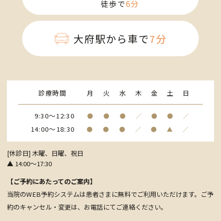
徒歩で
6分
大府駅から車で
7分
診療時間
月
火
水
木
金
土
日
9:30～12:30
●
●
●
／
●
●
／
14:00～18:30
●
●
●
／
●
▲
／
[休診日] 木曜、日曜、祝日
▲ 14:00～17:30
【ご予約にあたってのご案内】
当院のWEB予約システムは患者さまに無料でご利用いただけます。ご予
約のキャンセル・変更は、お電話にて
ご連絡ください。