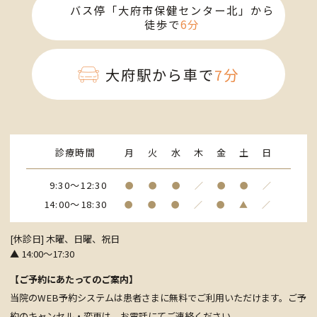
バス停「大府市保健センター北」から
徒歩で
6分
大府駅から車で
7分
診療時間
月
火
水
木
金
土
日
9:30～12:30
●
●
●
／
●
●
／
14:00～18:30
●
●
●
／
●
▲
／
[休診日] 木曜、日曜、祝日
▲ 14:00～17:30
【ご予約にあたってのご案内】
当院のWEB予約システムは患者さまに無料でご利用いただけます。ご予
約のキャンセル・変更は、お電話にて
ご連絡ください。