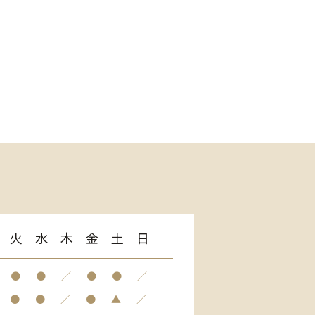
火
水
木
金
土
日
●
●
／
●
●
／
●
●
／
●
▲
／