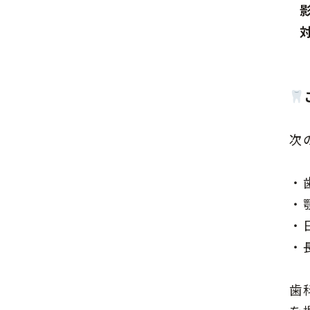
次
・
・
・
・
歯