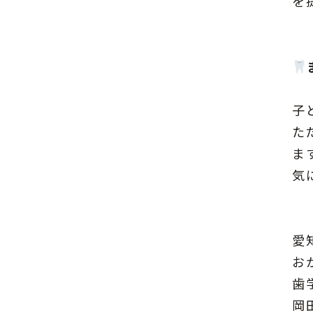
を
子
た
ま
気
愛
お
歯
岡