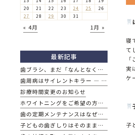
13
14
15
16
17
18
19
20
21
22
23
24
25
26
27
28
29
30
31
« 4月
1月 »
寝
て
最新記事
「
実
歯ブラシ、まだ「なんとなく」選んでいませんか？｜大府市のおかだ歯科・矯正歯科クリニック
ケ
歯周病はサイレントキラー — 自覚症状がないまま進行する怖さと、大府市での予防・治療のポイント｜大府市のおかだ歯科・矯正歯科クリニック
診療時間変更のお知らせ
ホワイトニングをご希望の方へ －流れと注意点を解説－｜大府市のおかだ歯科・矯正歯科クリニック
歯の定期メンテナンスはなぜ必要？いつまでも自分の歯で過ごすために｜大府市のおかだ歯科・矯正歯科クリニック
子
子どもの歯ぎしりはそのままで大丈夫？大人の歯ぎしりとの違いは？｜大府市のおかだ歯科・矯正歯科クリニック