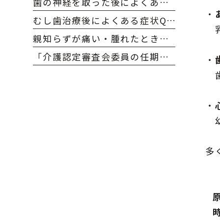
歯の神経を取った後によくある症状と対処法｜大府市のおかだ歯科・矯正歯科クリニック
・
むし歯治療後によくある症状Q&A｜大府市のおかだ歯科・矯正歯科クリニック
乳
親知らずが痛い・腫れたときの対処法｜大府市のおかだ歯科・矯正歯科クリニック
「介護認定審査会委員の任期満了および更新を致しました」
・
歯
・
幼
多