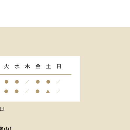
火
水
木
金
土
日
●
●
／
●
●
／
●
●
／
●
▲
／
日
案内】