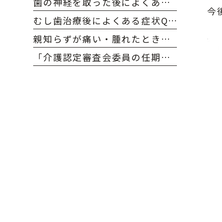
歯の神経を取った後によくある症状と対処法｜大府市のおかだ歯科・矯正歯科クリニック
今
むし歯治療後によくある症状Q&A｜大府市のおかだ歯科・矯正歯科クリニック
親知らずが痛い・腫れたときの対処法｜大府市のおかだ歯科・矯正歯科クリニック
「介護認定審査会委員の任期満了および更新を致しました」