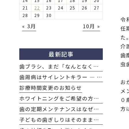
14
15
16
17
18
19
20
21
22
23
24
25
26
27
28
29
30
令
« 3月
10月 »
任
た
介
最新記事
歯
虫
歯ブラシ、まだ「なんとなく」選んでいませんか？｜大府市のおかだ歯科・矯正歯科クリニック
歯周病はサイレントキラー — 自覚症状がないまま進行する怖さと、大府市での予防・治療のポイント｜大府市のおかだ歯科・矯正歯科クリニック
お
診療時間変更のお知らせ
メ
ホワイトニングをご希望の方へ －流れと注意点を解説－｜大府市のおかだ歯科・矯正歯科クリニック
０
方
歯の定期メンテナンスはなぜ必要？いつまでも自分の歯で過ごすために｜大府市のおかだ歯科・矯正歯科クリニック
子どもの歯ぎしりはそのままで大丈夫？大人の歯ぎしりとの違いは？｜大府市のおかだ歯科・矯正歯科クリニック