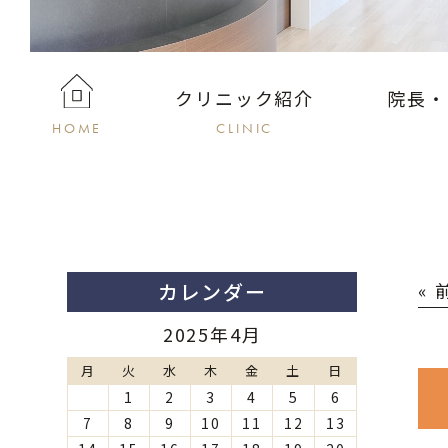
クリニック紹介
院長・
HOME
CLINIC
カレンダー
«
2025年4月
月
火
水
木
金
土
日
1
2
3
4
5
6
7
8
9
10
11
12
13