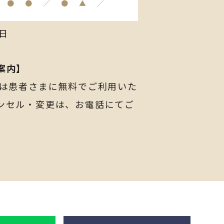
●
●
／
●
▲
／
日
案内】
ムは患者さまに無料でご利用いた
ンセル・変更は、お電話にて
ご