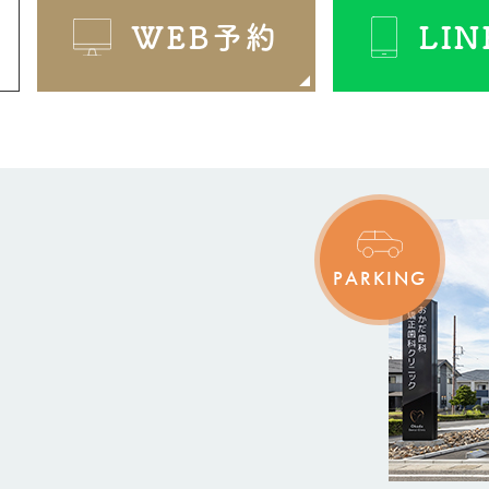
WEB予約
LI
PARKING