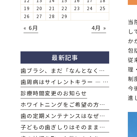
12
13
14
15
16
17
18
19
20
21
22
23
24
25
26
27
28
29
当
« 6月
4月 »
し
か
包
最新記事
従
理
歯ブラシ、まだ「なんとなく」選んでいませんか？｜大府市のおかだ歯科・矯正歯科クリニック
制
歯周病はサイレントキラー — 自覚症状がないまま進行する怖さと、大府市での予防・治療のポイント｜大府市のおかだ歯科・矯正歯科クリニック
今
診療時間変更のお知らせ
進
ホワイトニングをご希望の方へ －流れと注意点を解説－｜大府市のおかだ歯科・矯正歯科クリニック
歯の定期メンテナンスはなぜ必要？いつまでも自分の歯で過ごすために｜大府市のおかだ歯科・矯正歯科クリニック
子どもの歯ぎしりはそのままで大丈夫？大人の歯ぎしりとの違いは？｜大府市のおかだ歯科・矯正歯科クリニック