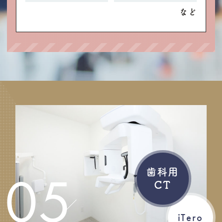
など
05
歯科用
CT
iTero