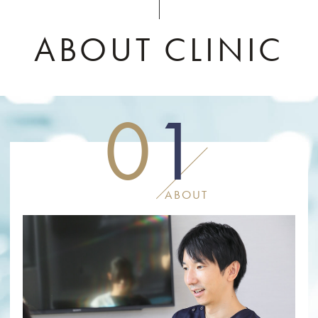
12月28日（日）から1月4日（日）まで年
ABOUT CLINIC
末年始のため休診となります。
2025.05.20
0
1
8月10日（日）から15日（金）までお盆の
ため休診となります。
2024.12.21
ABOUT
自費診療価格改定のお知らせ
昨今の歯科材料の高騰・諸費用の値上げに
伴い、
2025年1月1日より自費診療の改定を行う