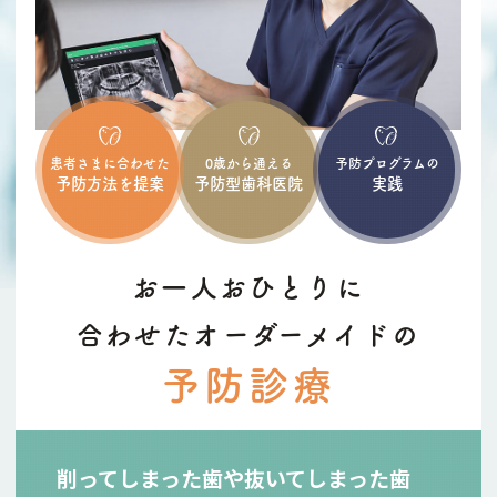
運びとなりました。
詳しい料金につきましては、お問い合わせ
ください。
今後もより一層技術の向上に努めて参りま
患者さまに合わせた
0歳から通える
予防プログラムの
すので、ご理解ご了承の程よろしくお願い
予防方法を提案
予防型歯科医院
実践
します。
お一人おひとりに
合わせたオーダーメイドの
予防診療
削ってしまった歯や抜いてしまった歯