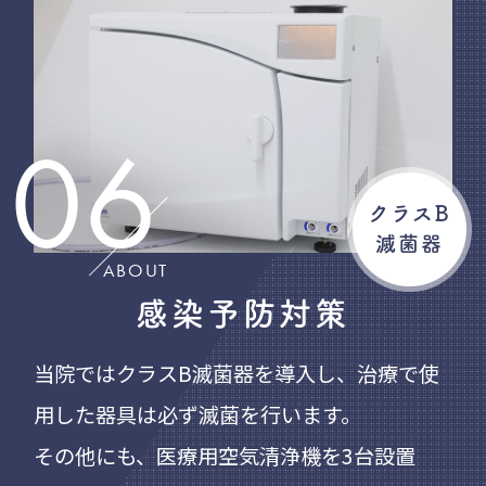
06
クラスB
滅菌器
ABOUT
感染予防対策
当院ではクラスB滅菌器を導入し、治療で使
用した器具は必ず滅菌を行います。
その他にも、医療用空気清浄機を3台設置