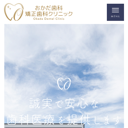
誠実
安心
で
な
歯科医療
提供
を
します