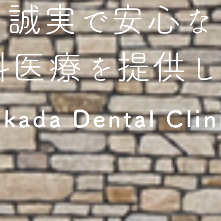
誠実
安心
で
な
科医療
提供
を
し